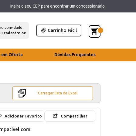
Insira o seu CEP para encontrar um concessionário
mo convidado
Carrinho Fácil
ou
cadastre-se
s em Oferta
Dúvidas Frequentes
Carregar lista de Excel
Adicionar Favorito
Compartilhar
mpativel com: