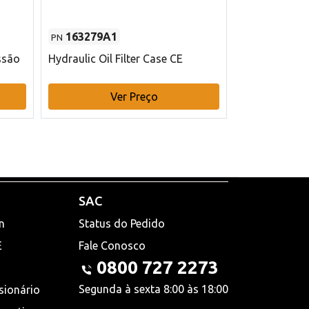
163279A1
48145970
PN
PN
ssão
Hydraulic Oil Filter Case CE
Filtro de com
x 75 mm L Ca
Ver Preço
V
SAC
n
Status do Pedido
E
Fale Conosco
0800 727 2273
Segunda à sexta 8:00 às 18:00
sionário