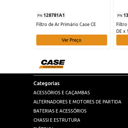
128781A1
1
PN
PN
l - 80 mm DE
Filtro de Ar Primário Case CE
Filtr
DE x 
o
Ver Preço
Categorias
ACESSÓRIOS E CAÇAMBAS
ALTERNADORES E MOTORES DE PARTIDA
BATERIAS E ACESSÓRIOS
CHASSI E ESTRUTURA