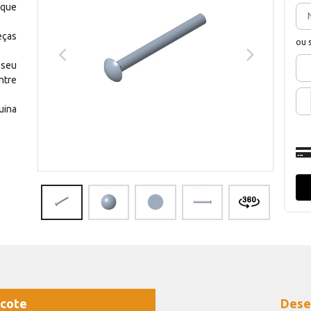
 que
eças
ou 
 seu
ntre
uina
cote
Dese