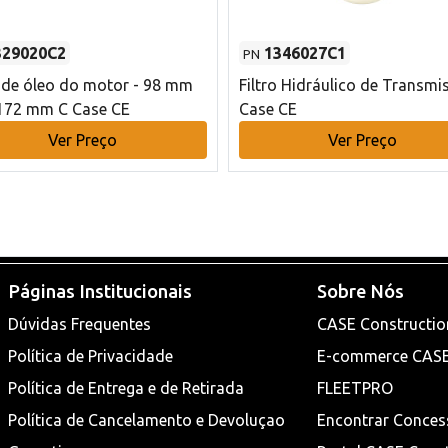
329020C2
1346027C1
PN
o de óleo do motor - 98 mm
Filtro Hidráulico de Transmi
172 mm C Case CE
Case CE
Ver Preço
Ver Preço
Páginas Institucionais
Sobre Nós
Dúvidas Frequentes
CASE Constructio
Política de Privacidade
E-commerce CAS
Política de Entrega e de Retirada
FLEETPRO
Política de Cancelamento e Devoluçao
Encontrar Conces