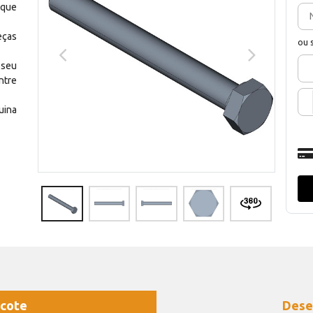
 que
eças
ou 
 seu
ntre
uina
cote
Dese