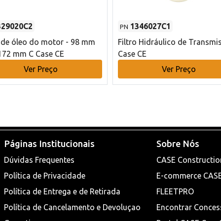
329020C2
1346027C1
PN
o de óleo do motor - 98 mm
Filtro Hidráulico de Transmi
172 mm C Case CE
Case CE
Ver Preço
Ver Preço
Páginas Institucionais
Sobre Nós
Dúvidas Frequentes
CASE Constructio
Política de Privacidade
E-commerce CAS
Política de Entrega e de Retirada
FLEETPRO
Política de Cancelamento e Devoluçao
Encontrar Conces