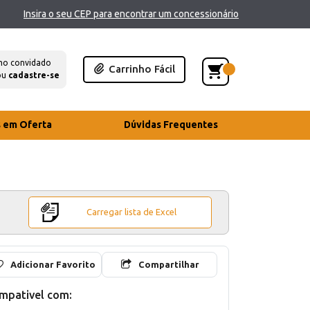
Insira o seu CEP para encontrar um concessionário
mo convidado
Carrinho Fácil
ou
cadastre-se
s em Oferta
Dúvidas Frequentes
Carregar lista de Excel
Adicionar Favorito
Compartilhar
mpativel com: