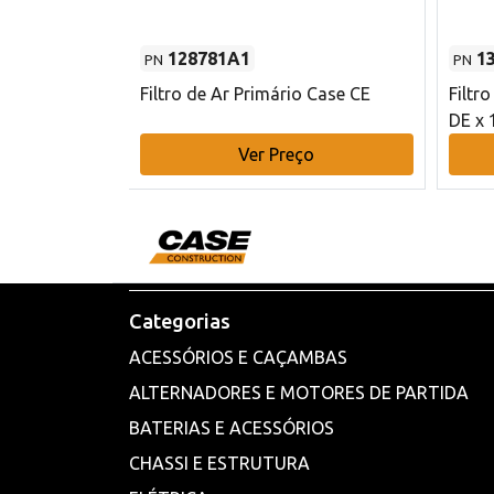
128781A1
1
PN
PN
l - 80 mm DE
Filtro de Ar Primário Case CE
Filtr
DE x 
o
Ver Preço
Categorias
ACESSÓRIOS E CAÇAMBAS
ALTERNADORES E MOTORES DE PARTIDA
BATERIAS E ACESSÓRIOS
CHASSI E ESTRUTURA