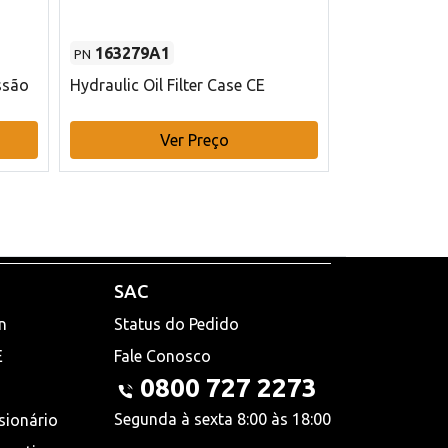
163279A1
48145970
PN
PN
ssão
Hydraulic Oil Filter Case CE
Filtro de com
x 75 mm L Ca
Ver Preço
V
SAC
n
Status do Pedido
E
Fale Conosco
0800 727 2273
Segunda à sexta 8:00 às 18:00
sionário