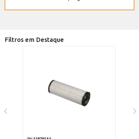
Filtros em Destaque
PN
128781A1