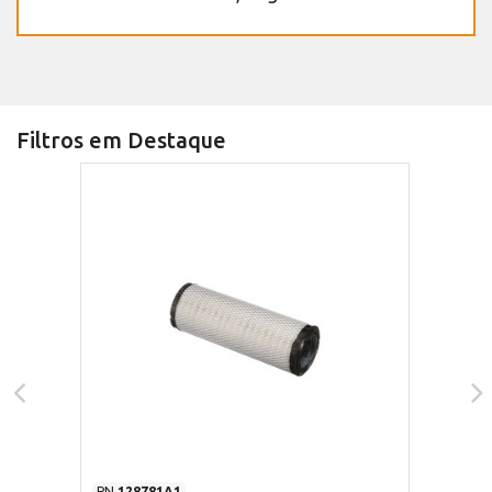
Filtros em Destaque
PN
128781A1