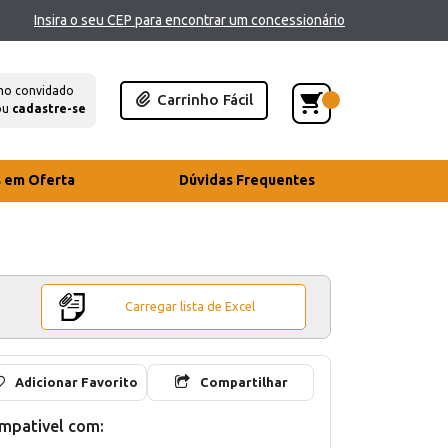
Insira o seu CEP para encontrar um concessionário
mo convidado
Carrinho Fácil
ou
cadastre-se
s em Oferta
Dúvidas Frequentes
Carregar lista de Excel
Adicionar Favorito
Compartilhar
mpativel com: