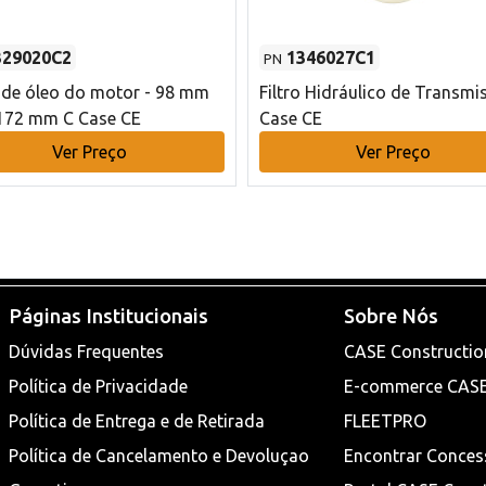
329020C2
1346027C1
PN
o de óleo do motor - 98 mm
Filtro Hidráulico de Transmi
172 mm C Case CE
Case CE
Ver Preço
Ver Preço
Páginas Institucionais
Sobre Nós
Dúvidas Frequentes
CASE Constructio
Política de Privacidade
E-commerce CAS
Política de Entrega e de Retirada
FLEETPRO
Política de Cancelamento e Devoluçao
Encontrar Conces