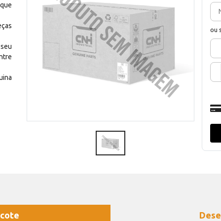
 que
eças
ou 
 seu
ntre
uina
cote
Dese