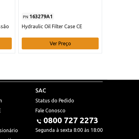
163279A1
48145970
PN
PN
ssão
Hydraulic Oil Filter Case CE
Filtro de com
x 75 mm L Ca
Ver Preço
V
SAC
n
Status do Pedido
E
Fale Conosco
0800 727 2273
Segunda à sexta 8:00 às 18:00
sionário