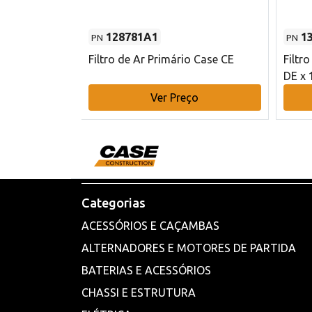
128781A1
1
PN
PN
l - 80 mm DE
Filtro de Ar Primário Case CE
Filtr
DE x 
o
Ver Preço
Categorias
ACESSÓRIOS E CAÇAMBAS
ALTERNADORES E MOTORES DE PARTIDA
BATERIAS E ACESSÓRIOS
CHASSI E ESTRUTURA