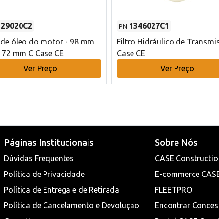
329020C2
1346027C1
PN
o de óleo do motor - 98 mm
Filtro Hidráulico de Transmi
172 mm C Case CE
Case CE
Ver Preço
Ver Preço
Páginas Institucionais
Sobre Nós
Dúvidas Frequentes
CASE Constructio
Política de Privacidade
E-commerce CAS
Política de Entrega e de Retirada
FLEETPRO
Política de Cancelamento e Devoluçao
Encontrar Conces