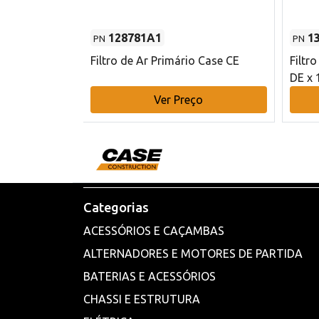
128781A1
1
PN
PN
l - 80 mm DE
Filtro de Ar Primário Case CE
Filtr
DE x 
o
Ver Preço
Categorias
ACESSÓRIOS E CAÇAMBAS
ALTERNADORES E MOTORES DE PARTIDA
BATERIAS E ACESSÓRIOS
CHASSI E ESTRUTURA