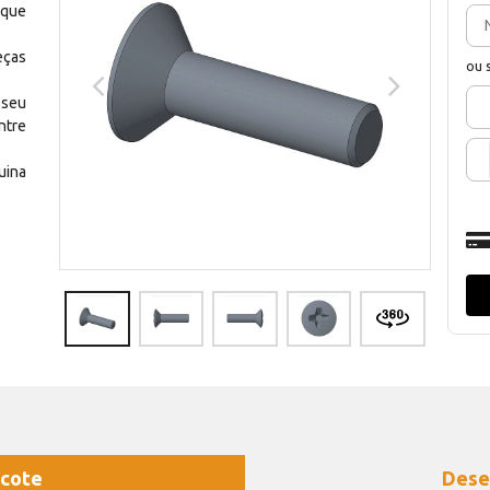
 que
eças
ou 
 seu
ntre
uina
cote
Dese