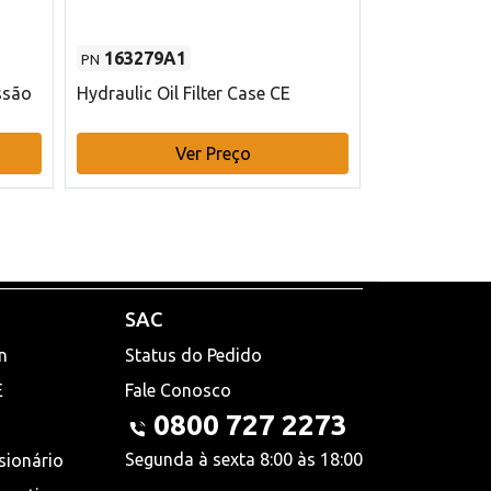
163279A1
48145970
PN
PN
ssão
Hydraulic Oil Filter Case CE
Filtro de com
x 75 mm L Ca
Ver Preço
V
SAC
n
Status do Pedido
E
Fale Conosco
0800 727 2273
Segunda à sexta 8:00 às 18:00
sionário