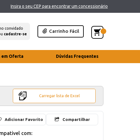
Insira o seu CEP para encontrar um concessionário
mo convidado
Carrinho Fácil
ou
cadastre-se
s em Oferta
Dúvidas Frequentes
Carregar lista de Excel
Adicionar Favorito
Compartilhar
mpativel com: