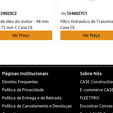
329020C2
1346027C1
PN
o de óleo do motor - 98 mm
Filtro Hidráulico de Transmi
172 mm C Case CE
Case CE
Ver Preço
Ver Preço
Páginas Institucionais
Sobre Nós
Dúvidas Frequentes
CASE Constructio
Política de Privacidade
E-commerce CAS
Política de Entrega e de Retirada
FLEETPRO
Política de Cancelamento e Devoluçao
Encontrar Conces