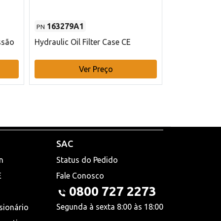
163279A1
48145970
PN
PN
ssão
Hydraulic Oil Filter Case CE
Filtro de com
x 75 mm L Ca
Ver Preço
V
SAC
n
Status do Pedido
E
Fale Conosco
0800 727 2273
Segunda à sexta 8:00 às 18:00
sionário