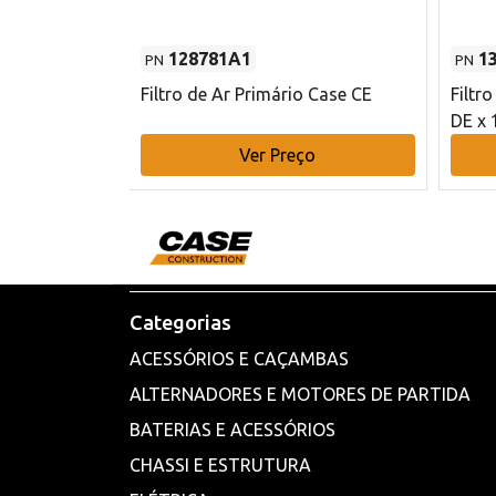
128781A1
1
PN
PN
l - 80 mm DE
Filtro de Ar Primário Case CE
Filtr
DE x 
o
Ver Preço
Categorias
ACESSÓRIOS E CAÇAMBAS
ALTERNADORES E MOTORES DE PARTIDA
BATERIAS E ACESSÓRIOS
CHASSI E ESTRUTURA