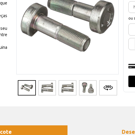
 que
eças
ou 
 seu
ntre
uina
cote
Dese