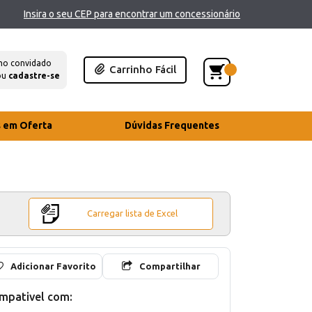
Insira o seu CEP para encontrar um concessionário
mo convidado
Carrinho Fácil
ou
cadastre-se
s em Oferta
Dúvidas Frequentes
Carregar lista de Excel
Adicionar Favorito
Compartilhar
mpativel com: