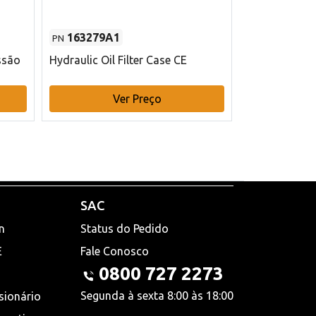
163279A1
48145970
PN
PN
ssão
Hydraulic Oil Filter Case CE
Filtro de com
x 75 mm L Ca
Ver Preço
V
SAC
n
Status do Pedido
E
Fale Conosco
0800 727 2273
Segunda à sexta 8:00 às 18:00
sionário