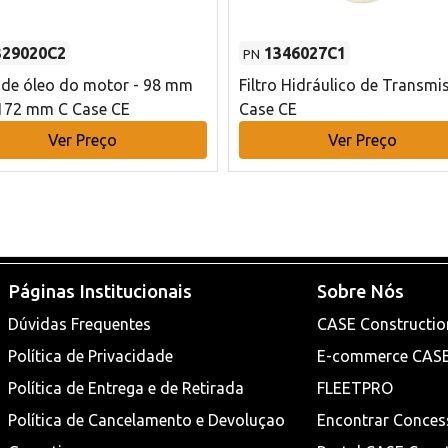
329020C2
1346027C1
PN
o de óleo do motor - 98 mm
Filtro Hidráulico de Transmi
172 mm C Case CE
Case CE
Ver Preço
Ver Preço
Páginas Institucionais
Sobre Nós
Dúvidas Frequentes
CASE Constructio
Política de Privacidade
E-commerce CAS
Política de Entrega e de Retirada
FLEETPRO
Política de Cancelamento e Devoluçao
Encontrar Conces