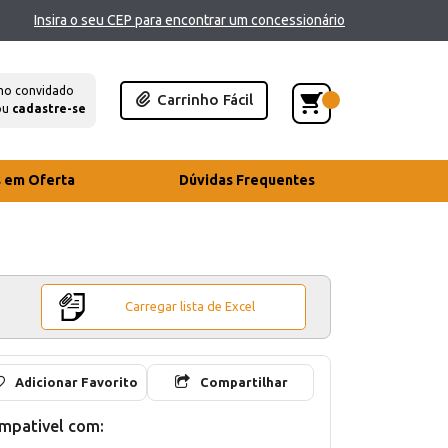
Insira o seu CEP para encontrar um concessionário
mo convidado
Carrinho Fácil
ou
cadastre-se
s em Oferta
Dúvidas Frequentes
Carregar lista de Excel
Adicionar Favorito
Compartilhar
mpativel com: