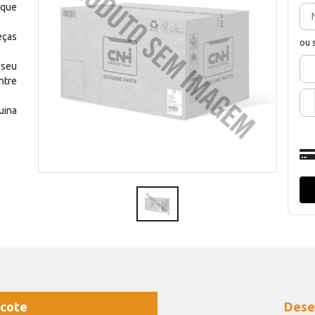
 que
eças
ou 
 seu
ntre
uina
cote
Dese