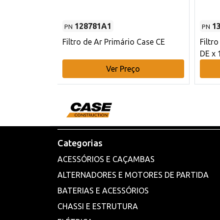
128781A1
1
PN
PN
l - 80 mm DE
Filtro de Ar Primário Case CE
Filtr
DE x 
o
Ver Preço
Categorias
ACESSÓRIOS E CAÇAMBAS
ALTERNADORES E MOTORES DE PARTIDA
BATERIAS E ACESSÓRIOS
CHASSI E ESTRUTURA