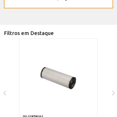
Filtros em Destaque
PN
128781A1