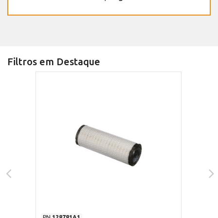
Filtros em Destaque
PN
128781A1