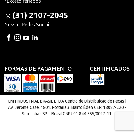
*Exceto feriados
(31) 2107-2045
Nossas Redes Sociais
FORMAS DE PAGAMENTO
CERTIFICADOS
CNH INDUSTRIAL BRASIL LTDA Centro de Distribuição de Peças |
Av. Jerome Case, 1801, Portaria 3. Bairro Éden CEP: 18087-220 -
Sorocaba - SP − Brasil CNPJ 01.844.555/0027-11.