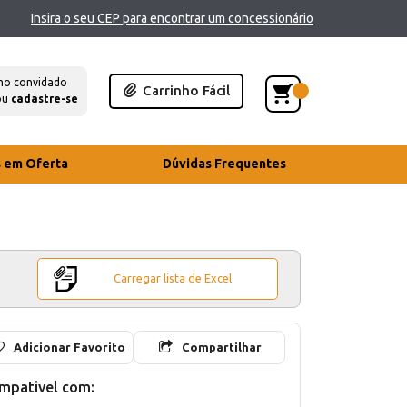
Insira o seu CEP para encontrar um concessionário
mo convidado
Carrinho Fácil
ou
cadastre-se
s em Oferta
Dúvidas Frequentes
Carregar lista de Excel
Adicionar Favorito
Compartilhar
mpativel com: