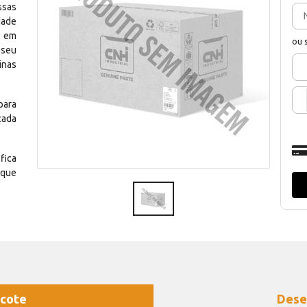
ssas
dade
e em
ou 
 seu
inas
para
cada
fica
 que
cote
Dese