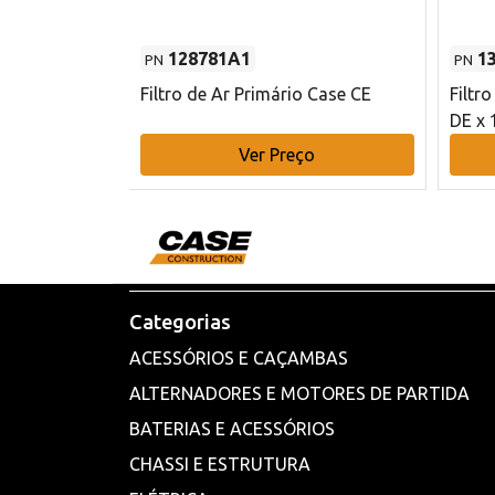
128781A1
1
PN
PN
l - 80 mm DE
Filtro de Ar Primário Case CE
Filtr
DE x 
o
Ver Preço
Categorias
ACESSÓRIOS E CAÇAMBAS
ALTERNADORES E MOTORES DE PARTIDA
BATERIAS E ACESSÓRIOS
CHASSI E ESTRUTURA