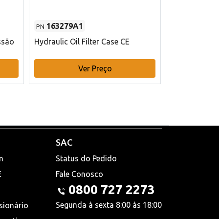
163279A1
48145970
PN
PN
ssão
Hydraulic Oil Filter Case CE
Filtro de com
x 75 mm L Ca
Ver Preço
V
SAC
n
Status do Pedido
E
Fale Conosco
0800 727 2273
Segunda à sexta 8:00 às 18:00
sionário