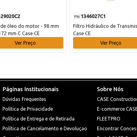
329020C2
1346027C1
PN
o de óleo do motor - 98 mm
Filtro Hidráulico de Transmi
172 mm C Case CE
Case CE
Ver Preço
Ver Preço
Páginas Institucionais
Sobre Nós
Dúvidas Frequentes
CASE Constructio
Política de Privacidade
E-commerce CAS
Política de Entrega e de Retirada
FLEETPRO
Política de Cancelamento e Devoluçao
Encontrar Conces