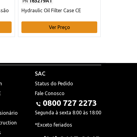
163279A1
48145970
PN
PN
ssão
Hydraulic Oil Filter Case CE
Filtro de com
x 75 mm L Ca
Ver Preço
V
SAC
n
Status do Pedido
E
Fale Conosco
0800 727 2273
Segunda à sexta 8:00 às 18:00
sionário
truction
*Exceto feriados
s