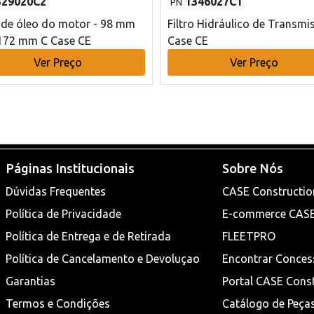
329020C2
1346027C1
PN
o de óleo do motor - 98 mm
Filtro Hidráulico de Transmi
172 mm C Case CE
Case CE
Ver Preço
Ver Preço
Páginas Institucionais
Sobre Nós
Dúvidas Frequentes
CASE Constructio
Política de Privacidade
E-commerce CAS
Política de Entrega e de Retirada
FLEETPRO
Política de Cancelamento e Devoluçao
Encontrar Conces
Garantias
Portal CASE Cons
Termos e Condições
Catálogo de Peça