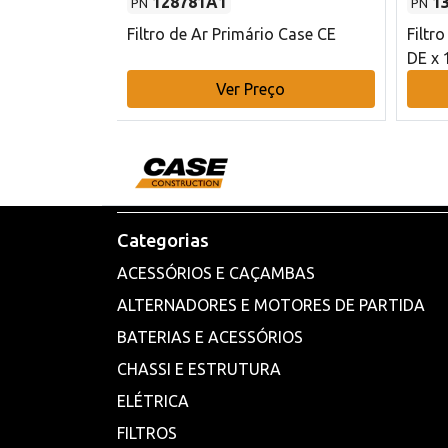
128781A1
1
PN
PN
l - 80 mm DE
Filtro de Ar Primário Case CE
Filtr
DE x 
o
Ver Preço
Categorias
ACESSÓRIOS E CAÇAMBAS
ALTERNADORES E MOTORES DE PARTIDA
BATERIAS E ACESSÓRIOS
CHASSI E ESTRUTURA
ELÉTRICA
FILTROS