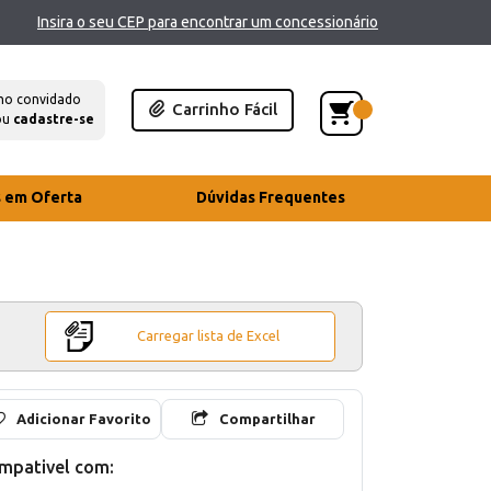
Insira o seu CEP para encontrar um concessionário
mo convidado
Carrinho Fácil
ou
cadastre-se
s em Oferta
Dúvidas Frequentes
Carregar lista de Excel
Adicionar Favorito
Compartilhar
mpativel com: