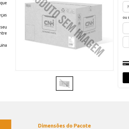
 que
eças
ou 
 seu
ntre
uina
Dimensões do Pacote