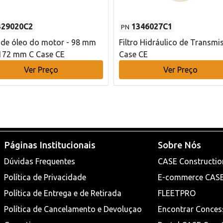
329020C2
1346027C1
PN
o de óleo do motor - 98 mm
Filtro Hidráulico de Transmi
172 mm C Case CE
Case CE
Ver Preço
Ver Preço
Páginas Institucionais
Sobre Nós
Dúvidas Frequentes
CASE Constructio
Política de Privacidade
E-commerce CAS
Política de Entrega e de Retirada
FLEETPRO
Política de Cancelamento e Devoluçao
Encontrar Conces