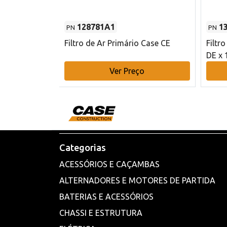
128781A1
1
PN
PN
l - 80 mm DE
Filtro de Ar Primário Case CE
Filtr
DE x 
o
Ver Preço
Categorias
ACESSÓRIOS E CAÇAMBAS
ALTERNADORES E MOTORES DE PARTIDA
BATERIAS E ACESSÓRIOS
CHASSI E ESTRUTURA