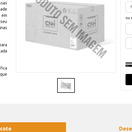
ssas
dade
e em
ou 
 seu
inas
para
cada
fica
 que
cote
Dese