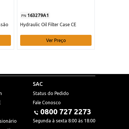
163279A1
48145970
PN
PN
ssão
Hydraulic Oil Filter Case CE
Filtro de com
x 75 mm L Ca
Ver Preço
V
SAC
n
Status do Pedido
E
Fale Conosco
0800 727 2273
Segunda à sexta 8:00 às 18:00
sionário