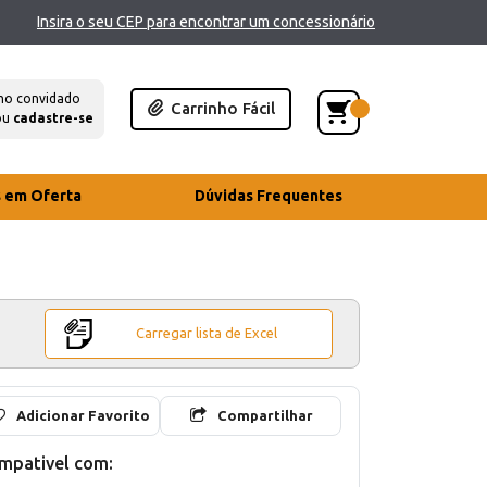
Insira o seu CEP para encontrar um concessionário
mo convidado
Carrinho Fácil
ou
cadastre-se
s em Oferta
Dúvidas Frequentes
Carregar lista de Excel
Adicionar Favorito
Compartilhar
mpativel com: