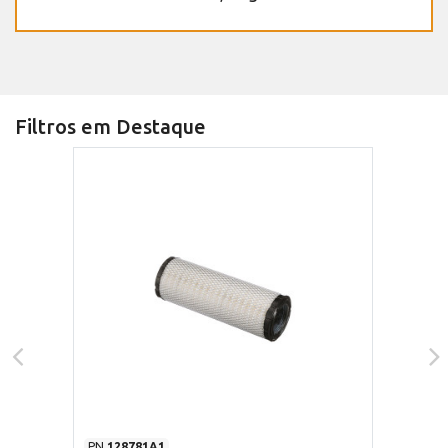
Filtros em Destaque
PN
128781A1