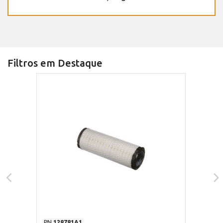
Filtros em Destaque
PN
128781A1