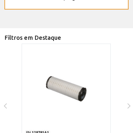
Filtros em Destaque
PN
128781A1