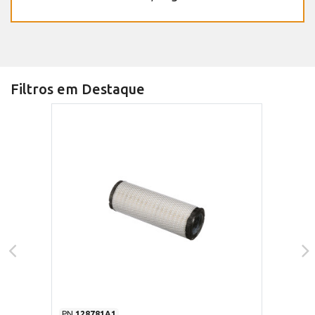
Filtros em Destaque
PN
128781A1