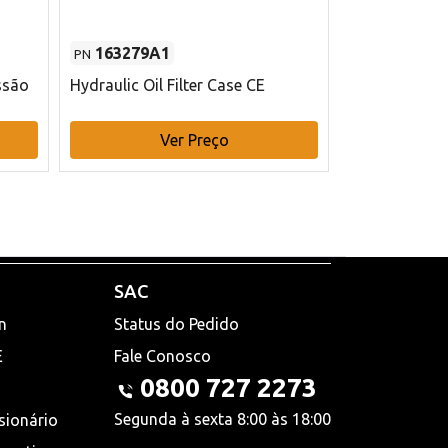
163279A1
48145970
PN
PN
ssão
Hydraulic Oil Filter Case CE
Filtro de com
x 75 mm L Ca
Ver Preço
V
SAC
n
Status do Pedido
E
Fale Conosco
0800 727 2273
Segunda à sexta 8:00 às 18:00
sionário