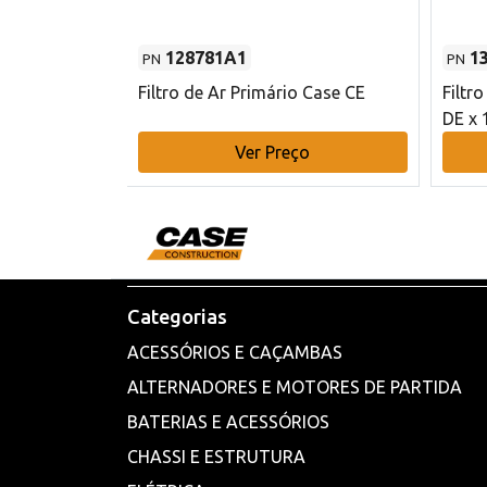
128781A1
1
PN
PN
l - 80 mm DE
Filtro de Ar Primário Case CE
Filtr
DE x 
o
Ver Preço
Categorias
ACESSÓRIOS E CAÇAMBAS
ALTERNADORES E MOTORES DE PARTIDA
BATERIAS E ACESSÓRIOS
CHASSI E ESTRUTURA