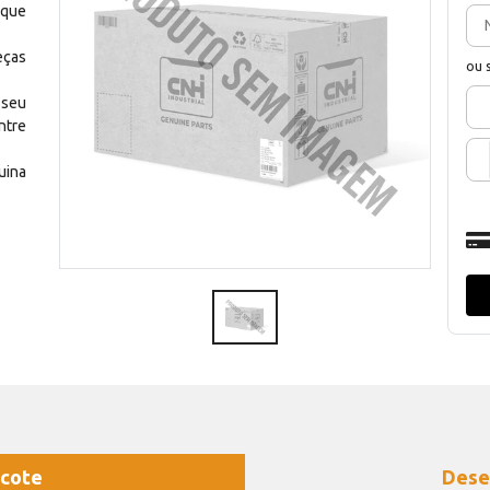
 que
eças
ou 
 seu
ntre
uina
cote
Dese