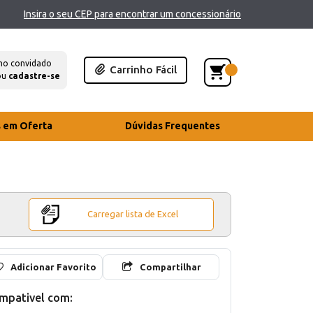
Insira o seu CEP para encontrar um concessionário
mo convidado
Carrinho Fácil
ou
cadastre-se
s em Oferta
Dúvidas Frequentes
Carregar lista de Excel
Adicionar Favorito
Compartilhar
mpativel com: