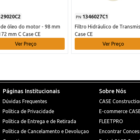
329020C2
1346027C1
PN
o de óleo do motor - 98 mm
Filtro Hidráulico de Transmi
172 mm C Case CE
Case CE
Ver Preço
Ver Preço
Páginas Institucionais
Sobre Nós
Dúvidas Frequentes
CASE Constructio
Política de Privacidade
E-commerce CAS
Política de Entrega e de Retirada
FLEETPRO
Política de Cancelamento e Devoluçao
Encontrar Conces