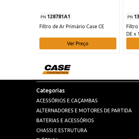
128781A1
1
PN
PN
l - 80 mm DE
Filtro de Ar Primário Case CE
Filtr
DE x 
o
Ver Preço
Categorias
ACESSÓRIOS E CAÇAMBAS
ALTERNADORES E MOTORES DE PARTIDA
BATERIAS E ACESSÓRIOS
CHASSI E ESTRUTURA