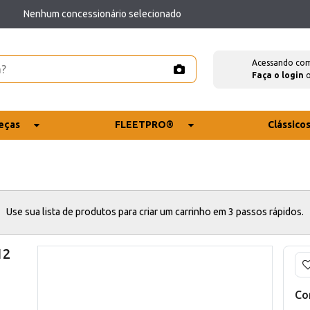
Nenhum concessionário selecionado
Acessando co
Faça o login
eças
FLEETPRO®
Clássico
Use sua lista de produtos para criar um carrinho em 3 passos rápidos.
12
Co