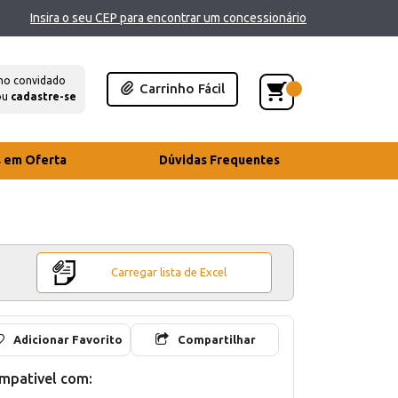
Insira o seu CEP para encontrar um concessionário
mo convidado
Carrinho Fácil
ou
cadastre-se
s em Oferta
Dúvidas Frequentes
Carregar lista de Excel
Adicionar Favorito
Compartilhar
mpativel com: