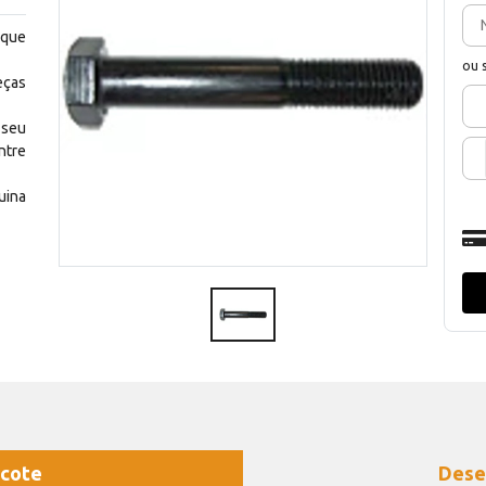
 que
ou 
eças
 seu
ntre
uina
cote
Dese