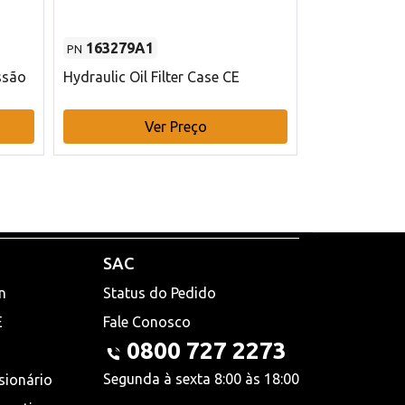
163279A1
48145970
PN
PN
ssão
Hydraulic Oil Filter Case CE
Filtro de com
x 75 mm L Ca
Ver Preço
V
SAC
n
Status do Pedido
E
Fale Conosco
0800 727 2273
Segunda à sexta 8:00 às 18:00
sionário