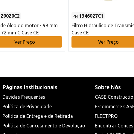
329020C2
1346027C1
PN
o de óleo do motor - 98 mm
Filtro Hidráulico de Transmi
172 mm C Case CE
Case CE
Ver Preço
Ver Preço
Páginas Institucionais
Sobre Nós
Dúvidas Frequentes
CASE Constructio
Política de Privacidade
E-commerce CAS
Política de Entrega e de Retirada
FLEETPRO
Política de Cancelamento e Devoluçao
Encontrar Conces