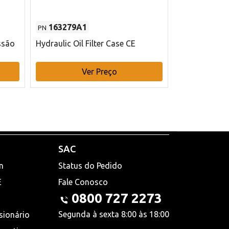
163279A1
48145970
PN
PN
ssão
Hydraulic Oil Filter Case CE
Filtro de com
x 75 mm L Ca
Ver Preço
V
SAC
n
Status do Pedido
E
Fale Conosco
0800 727 2273
Segunda à sexta 8:00 às 18:00
sionário