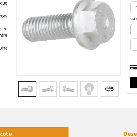
 que
eças
ou 
 seu
ntre
uina
cote
Dese