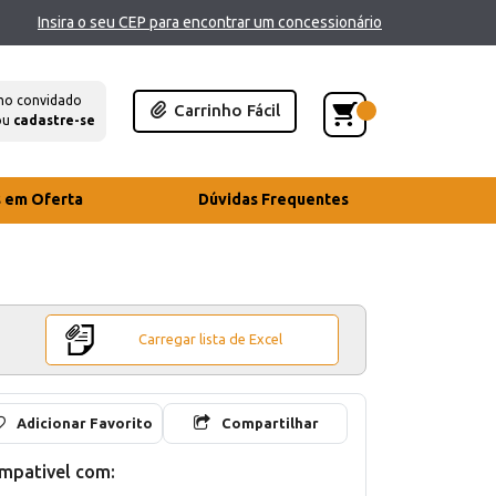
Insira o seu CEP para encontrar um concessionário
mo convidado
Carrinho Fácil
ou
cadastre-se
s em Oferta
Dúvidas Frequentes
Carregar lista de Excel
Adicionar Favorito
Compartilhar
mpativel com: