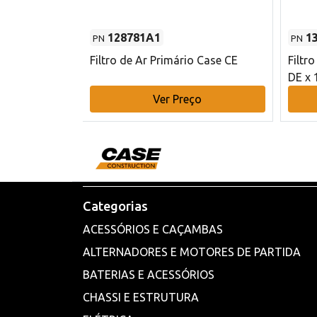
128781A1
1
PN
PN
l - 80 mm DE
Filtro de Ar Primário Case CE
Filtr
DE x 
o
Ver Preço
Categorias
ACESSÓRIOS E CAÇAMBAS
ALTERNADORES E MOTORES DE PARTIDA
BATERIAS E ACESSÓRIOS
CHASSI E ESTRUTURA