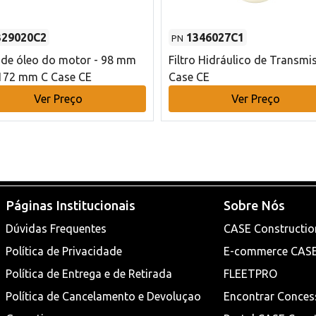
329020C2
1346027C1
PN
o de óleo do motor - 98 mm
Filtro Hidráulico de Transmi
172 mm C Case CE
Case CE
Ver Preço
Ver Preço
Páginas Institucionais
Sobre Nós
Dúvidas Frequentes
CASE Constructio
Política de Privacidade
E-commerce CAS
Política de Entrega e de Retirada
FLEETPRO
Política de Cancelamento e Devoluçao
Encontrar Conces