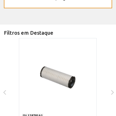
Filtros em Destaque
PN
128781A1