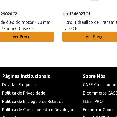
329020C2
1346027C1
PN
o de óleo do motor - 98 mm
Filtro Hidráulico de Transmi
172 mm C Case CE
Case CE
Ver Preço
Ver Preço
Páginas Institucionais
Sobre Nós
Dúvidas Frequentes
CASE Constructio
Política de Privacidade
E-commerce CAS
Política de Entrega e de Retirada
FLEETPRO
Política de Cancelamento e Devoluçao
Encontrar Conces