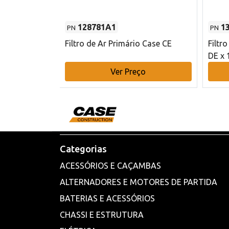
128781A1
1
PN
PN
l - 80 mm DE
Filtro de Ar Primário Case CE
Filtr
DE x 
o
Ver Preço
Categorias
ACESSÓRIOS E CAÇAMBAS
ALTERNADORES E MOTORES DE PARTIDA
BATERIAS E ACESSÓRIOS
CHASSI E ESTRUTURA