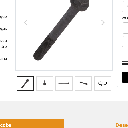
 que
ou 
eças
 seu
ntre
uina
cote
Dese