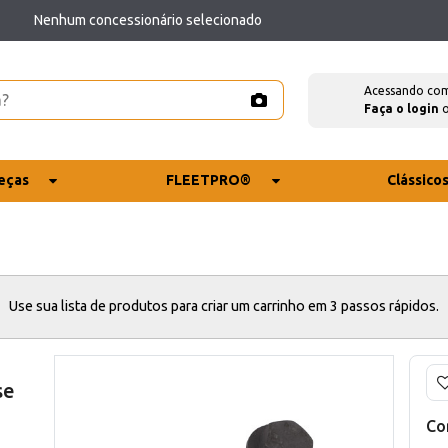
Nenhum concessionário selecionado
Acessando co
Faça o login
eças
FLEETPRO®
Clássico
Use sua lista de produtos para criar um carrinho em 3 passos rápidos.
se
Co