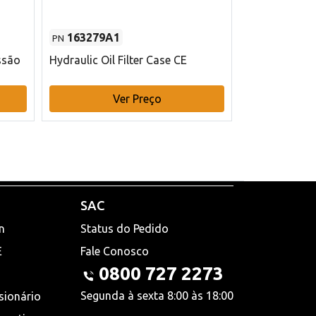
163279A1
48145970
PN
PN
ssão
Hydraulic Oil Filter Case CE
Filtro de com
x 75 mm L Ca
Ver Preço
V
SAC
n
Status do Pedido
E
Fale Conosco
0800 727 2273
Segunda à sexta 8:00 às 18:00
sionário