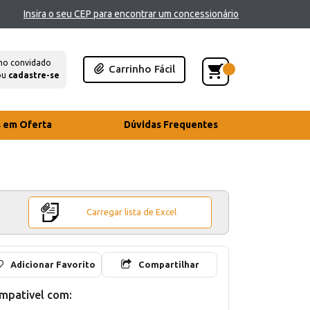
Insira o seu CEP para encontrar um concessionário
mo convidado
Carrinho Fácil
ou
cadastre-se
s em Oferta
Dúvidas Frequentes
Carregar lista de Excel
Adicionar Favorito
Compartilhar
mpativel com: