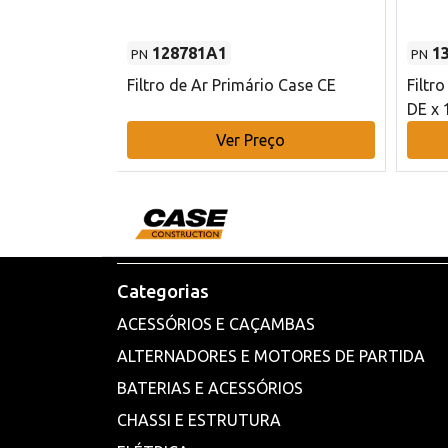
128781A1
1
PN
PN
l - 80 mm DE
Filtro de Ar Primário Case CE
Filtr
DE x 
o
Ver Preço
Categorias
ACESSÓRIOS E CAÇAMBAS
ALTERNADORES E MOTORES DE PARTIDA
BATERIAS E ACESSÓRIOS
CHASSI E ESTRUTURA