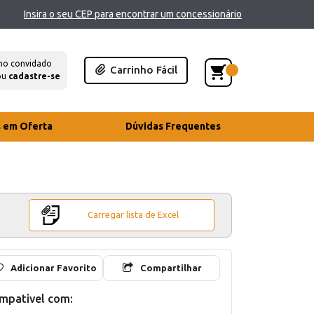
Insira o seu CEP para encontrar um concessionário
mo convidado
Carrinho Fácil
ou
cadastre-se
s em Oferta
Dúvidas Frequentes
Carregar lista de Excel
Adicionar Favorito
Compartilhar
mpativel com: