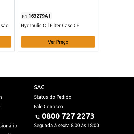
163279A1
48145970
PN
PN
ssão
Hydraulic Oil Filter Case CE
Filtro de com
x 75 mm L Ca
Ver Preço
V
SAC
n
Status do Pedido
E
Fale Conosco
0800 727 2273
Segunda à sexta 8:00 às 18:00
sionário