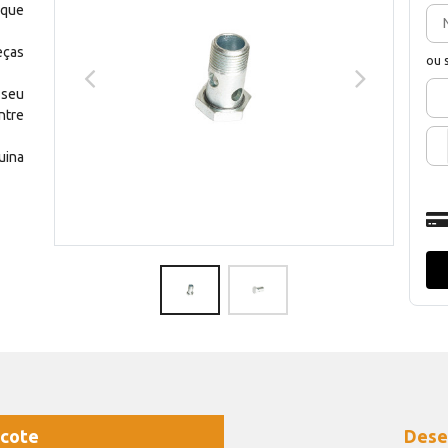
 que
eças
ou 
 seu
ntre
uina
cote
Dese