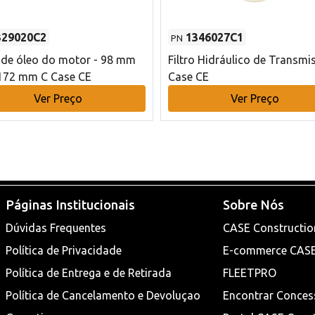
329020C2
1346027C1
PN
o de óleo do motor - 98 mm
Filtro Hidráulico de Transmi
172 mm C Case CE
Case CE
Ver Preço
Ver Preço
Páginas Institucionais
Sobre Nós
Dúvidas Frequentes
CASE Constructio
Política de Privacidade
E-commerce CAS
Política de Entrega e de Retirada
FLEETPRO
Política de Cancelamento e Devoluçao
Encontrar Conces