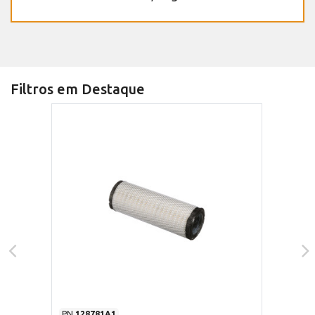
Filtros em Destaque
PN
128781A1