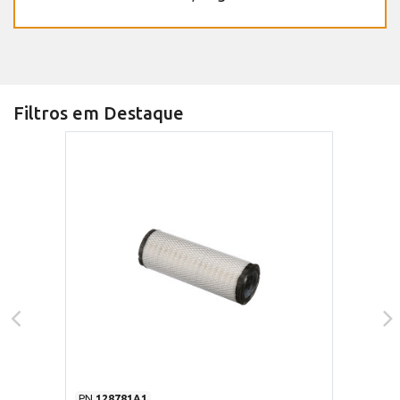
Filtros em Destaque
PN
128781A1