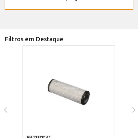
Filtros em Destaque
PN
128781A1