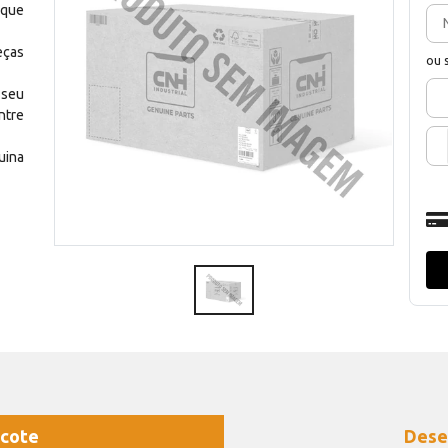
 que
eças
ou 
 seu
ntre
uina
cote
Dese