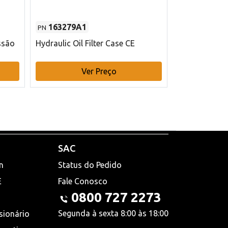
163279A1
48145970
PN
PN
ssão
Hydraulic Oil Filter Case CE
Filtro de com
x 75 mm L Ca
Ver Preço
V
SAC
n
Status do Pedido
E
Fale Conosco
0800 727 2273
Segunda à sexta 8:00 às 18:00
sionário