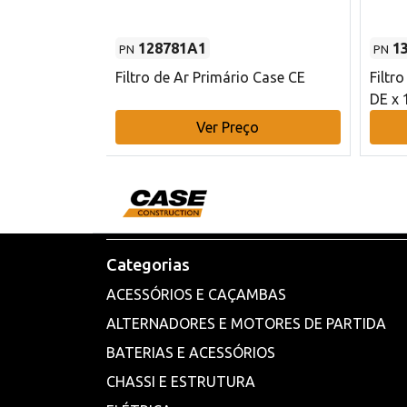
128781A1
1
PN
PN
l - 80 mm DE
Filtro de Ar Primário Case CE
Filtr
DE x 
o
Ver Preço
Categorias
ACESSÓRIOS E CAÇAMBAS
ALTERNADORES E MOTORES DE PARTIDA
BATERIAS E ACESSÓRIOS
CHASSI E ESTRUTURA