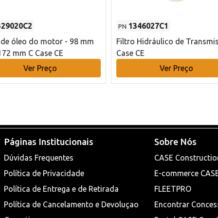
329020C2
1346027C1
PN
o de óleo do motor - 98 mm
Filtro Hidráulico de Transmi
172 mm C Case CE
Case CE
Ver Preço
Ver Preço
Páginas Institucionais
Sobre Nós
Dúvidas Frequentes
CASE Constructio
Política de Privacidade
E-commerce CAS
Política de Entrega e de Retirada
FLEETPRO
Política de Cancelamento e Devoluçao
Encontrar Conces