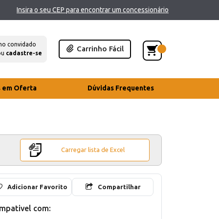
Insira o seu CEP para encontrar um concessionário
mo convidado
Carrinho Fácil
ou
cadastre-se
s em Oferta
Dúvidas Frequentes
Carregar lista de Excel
Adicionar Favorito
Compartilhar
mpativel com: