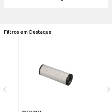
Filtros em Destaque
PN
128781A1