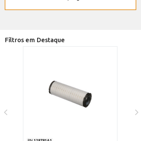
Filtros em Destaque
PN
128781A1