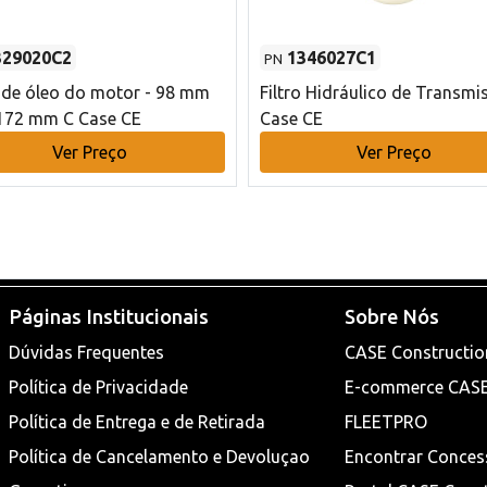
329020C2
1346027C1
PN
o de óleo do motor - 98 mm
Filtro Hidráulico de Transmi
172 mm C Case CE
Case CE
Ver Preço
Ver Preço
Páginas Institucionais
Sobre Nós
Dúvidas Frequentes
CASE Constructio
Política de Privacidade
E-commerce CAS
Política de Entrega e de Retirada
FLEETPRO
Política de Cancelamento e Devoluçao
Encontrar Conces