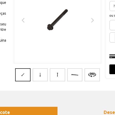
 que
eças
ou 
 seu
ntre
uina
cote
Dese