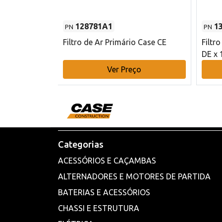
128781A1
1
PN
PN
l - 80 mm DE
Filtro de Ar Primário Case CE
Filtr
DE x 
o
Ver Preço
Categorias
ACESSÓRIOS E CAÇAMBAS
ALTERNADORES E MOTORES DE PARTIDA
BATERIAS E ACESSÓRIOS
CHASSI E ESTRUTURA