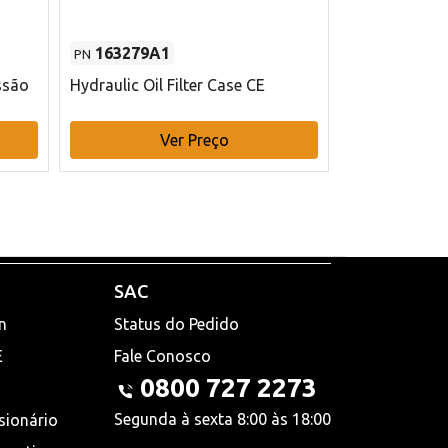
163279A1
48145970
PN
PN
ssão
Hydraulic Oil Filter Case CE
Filtro de com
x 75 mm L Ca
Ver Preço
V
SAC
n
Status do Pedido
E
Fale Conosco
0800 727 2273
Segunda à sexta 8:00 às 18:00
sionário