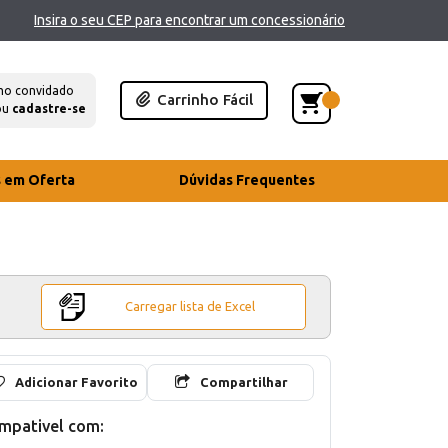
Insira o seu CEP para encontrar um concessionário
mo convidado
Carrinho Fácil
ou
cadastre-se
s em Oferta
Dúvidas Frequentes
Carregar lista de Excel
Adicionar Favorito
Compartilhar
mpativel com: