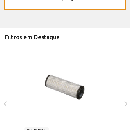
Filtros em Destaque
PN
128781A1