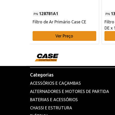
128781A1
1
PN
PN
l - 80 mm DE
Filtro de Ar Primário Case CE
Filtr
DE x 
o
Ver Preço
Categorias
ACESSÓRIOS E CAÇAMBAS
ALTERNADORES E MOTORES DE PARTIDA
BATERIAS E ACESSÓRIOS
CHASSI E ESTRUTURA