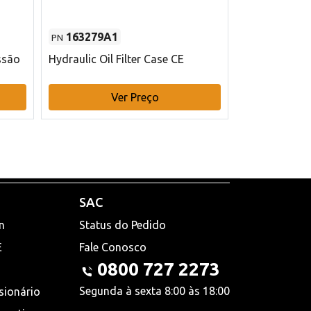
163279A1
48145970
PN
PN
ssão
Hydraulic Oil Filter Case CE
Filtro de com
x 75 mm L Ca
Ver Preço
V
SAC
n
Status do Pedido
E
Fale Conosco
0800 727 2273
Segunda à sexta 8:00 às 18:00
sionário