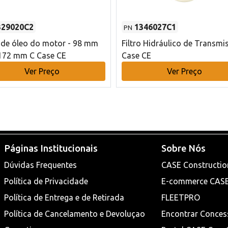
329020C2
1346027C1
PN
o de óleo do motor - 98 mm
Filtro Hidráulico de Transmi
172 mm C Case CE
Case CE
Ver Preço
Ver Preço
Páginas Institucionais
Sobre Nós
Dúvidas Frequentes
CASE Constructio
Política de Privacidade
E-commerce CAS
Política de Entrega e de Retirada
FLEETPRO
Política de Cancelamento e Devoluçao
Encontrar Conces