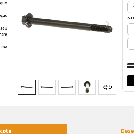
 que
eças
ou 
 seu
ntre
uina
cote
Dese