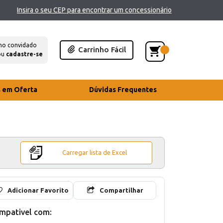
Insira o seu CEP para encontrar um concessionário
mo convidado
Carrinho Fácil
ou
cadastre-se
s em Oferta
Dúvidas Frequentes
Carregar lista de Excel
Adicionar Favorito
Compartilhar
mpativel com: