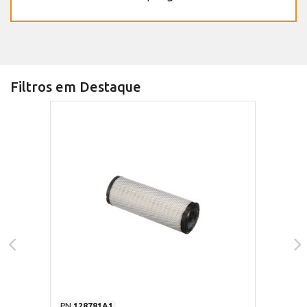
Filtros em Destaque
PN
128781A1