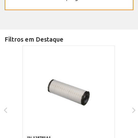
Filtros em Destaque
PN
128781A1