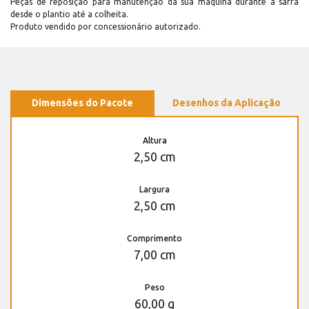
Peças de reposição para manutenção dá sua máquina durante a safra
desde o plantio até a colheita.
Produto vendido por concessionário autorizado.
Dimensões do Pacote
Desenhos da Aplicação
Altura
2,50 cm
Largura
2,50 cm
Comprimento
7,00 cm
Peso
60,00 g