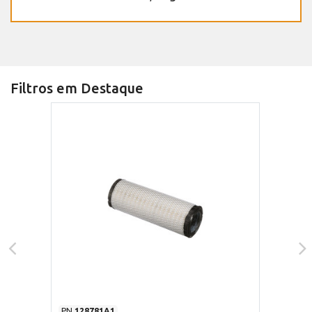
Filtros em Destaque
PN
128781A1