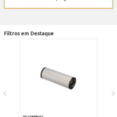
Filtros em Destaque
PN
128781A1