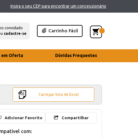
Insira o seu CEP para encontrar um concessionário
mo convidado
Carrinho Fácil
ou
cadastre-se
s em Oferta
Dúvidas Frequentes
Carregar lista de Excel
Adicionar Favorito
Compartilhar
mpativel com: