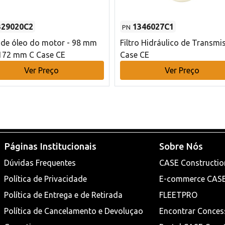
329020C2
1346027C1
PN
o de óleo do motor - 98 mm
Filtro Hidráulico de Transmi
172 mm C Case CE
Case CE
Ver Preço
Ver Preço
Páginas Institucionais
Sobre Nós
Dúvidas Frequentes
CASE Constructio
Política de Privacidade
E-commerce CAS
Política de Entrega e de Retirada
FLEETPRO
Política de Cancelamento e Devoluçao
Encontrar Conces