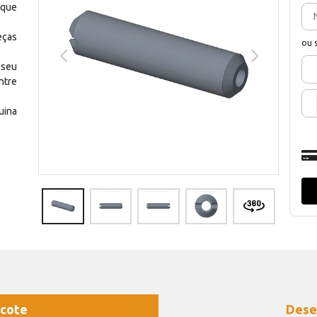
 que
eças
ou 
 seu
ntre
uina
cote
Dese