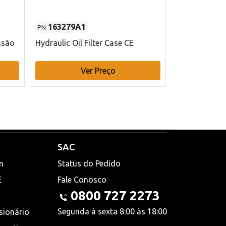
163279A1
48145970
PN
PN
ssão
Hydraulic Oil Filter Case CE
Filtro de com
x 75 mm L Ca
Ver Preço
V
SAC
n
Status do Pedido
E
Fale Conosco
0800 727 2273
Segunda à sexta 8:00 às 18:00
sionário