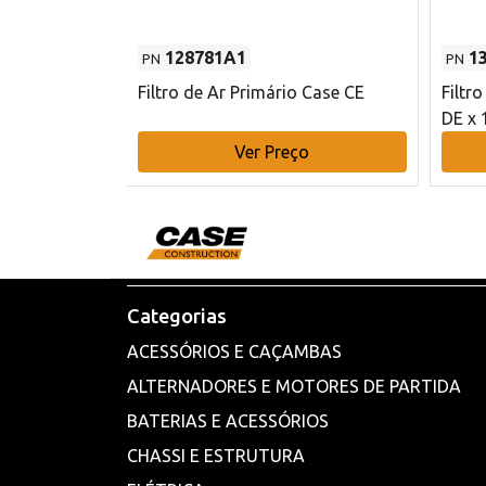
128781A1
1
PN
PN
l - 80 mm DE
Filtro de Ar Primário Case CE
Filtr
DE x 
o
Ver Preço
Categorias
ACESSÓRIOS E CAÇAMBAS
ALTERNADORES E MOTORES DE PARTIDA
BATERIAS E ACESSÓRIOS
CHASSI E ESTRUTURA