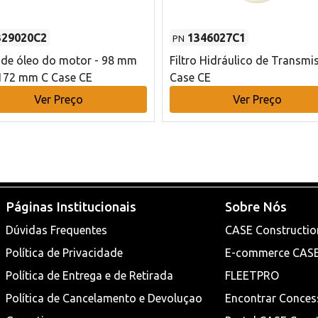
329020C2
1346027C1
PN
o de óleo do motor - 98 mm
Filtro Hidráulico de Transmi
172 mm C Case CE
Case CE
Ver Preço
Ver Preço
Páginas Institucionais
Sobre Nós
Dúvidas Frequentes
CASE Constructio
Política de Privacidade
E-commerce CAS
Política de Entrega e de Retirada
FLEETPRO
Política de Cancelamento e Devoluçao
Encontrar Conces