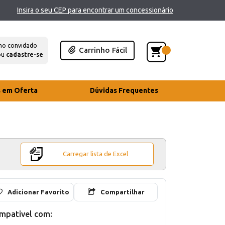
Insira o seu CEP para encontrar um concessionário
mo convidado
Carrinho Fácil
ou
cadastre-se
s em Oferta
Dúvidas Frequentes
Carregar lista de Excel
Adicionar Favorito
Compartilhar
mpativel com: