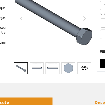
 que
ou 
eças
 seu
ntre
uina
cote
Dese