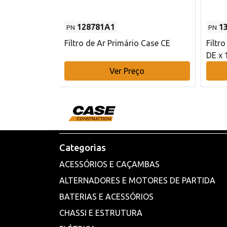
128781A1
1
PN
PN
l - 80 mm DE
Filtro de Ar Primário Case CE
Filtr
DE x 
o
Ver Preço
Categorias
ACESSÓRIOS E CAÇAMBAS
ALTERNADORES E MOTORES DE PARTIDA
BATERIAS E ACESSÓRIOS
CHASSI E ESTRUTURA