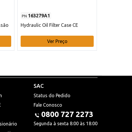
163279A1
48145970
PN
PN
ssão
Hydraulic Oil Filter Case CE
Filtro de com
x 75 mm L Ca
Ver Preço
V
SAC
n
Status do Pedido
E
Fale Conosco
0800 727 2273
Segunda à sexta 8:00 às 18:00
sionário