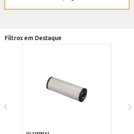
Filtros em Destaque
PN
128781A1