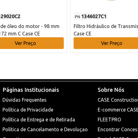
329020C2
1346027C1
PN
o de óleo do motor - 98 mm
Filtro Hidráulico de Transmi
172 mm C Case CE
Case CE
Ver Preço
Ver Preço
Páginas Institucionais
Sobre Nós
Dúvidas Frequentes
CASE Constructio
Política de Privacidade
E-commerce CAS
Política de Entrega e de Retirada
FLEETPRO
Política de Cancelamento e Devoluçao
Encontrar Conces