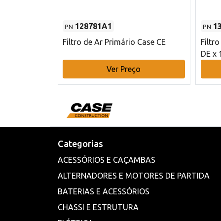
128781A1
1
PN
PN
l - 80 mm DE
Filtro de Ar Primário Case CE
Filtr
DE x 
o
Ver Preço
Categorias
ACESSÓRIOS E CAÇAMBAS
ALTERNADORES E MOTORES DE PARTIDA
BATERIAS E ACESSÓRIOS
CHASSI E ESTRUTURA