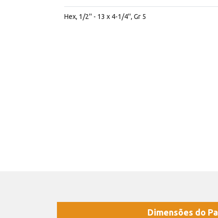
Hex, 1/2'' - 13 x 4-1/4'', Gr 5
Dimensões do Pa