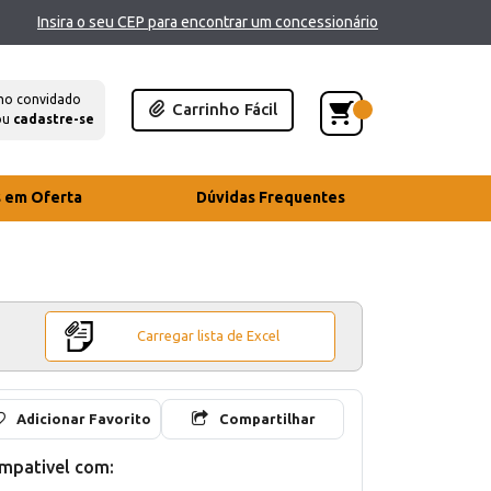
Insira o seu CEP para encontrar um concessionário
mo convidado
Carrinho Fácil
ou
cadastre-se
s em Oferta
Dúvidas Frequentes
Carregar lista de Excel
Adicionar Favorito
Compartilhar
mpativel com: