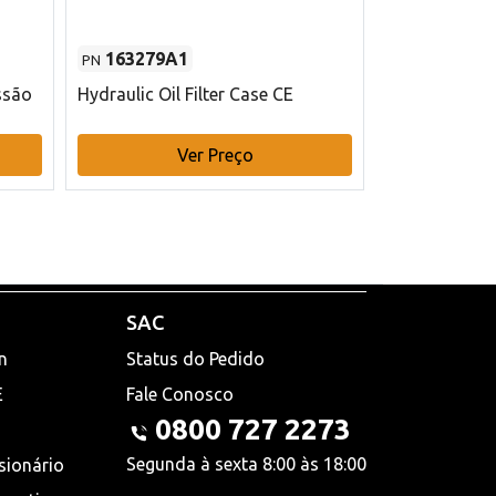
163279A1
48145970
PN
PN
ssão
Hydraulic Oil Filter Case CE
Filtro de com
x 75 mm L Ca
Ver Preço
V
SAC
n
Status do Pedido
E
Fale Conosco
0800 727 2273
Segunda à sexta 8:00 às 18:00
sionário