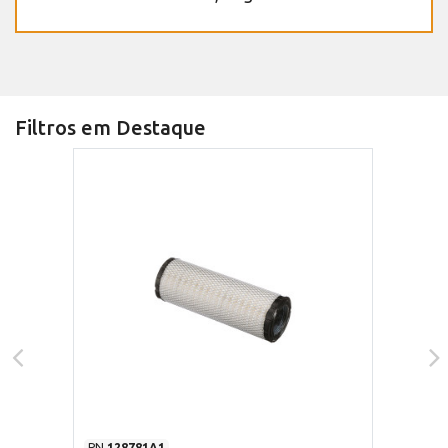
Filtros em Destaque
PN
128781A1