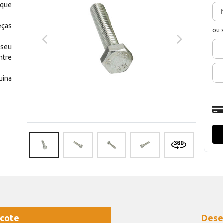
 que
eças
ou 
 seu
ntre
uina
cote
Dese