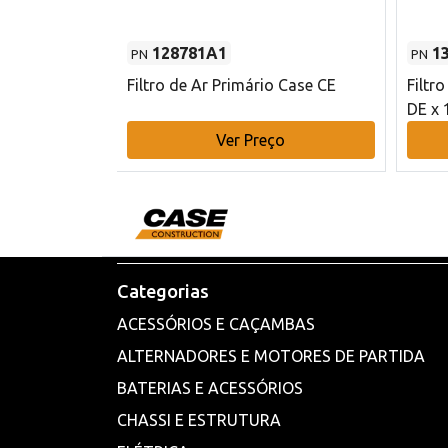
128781A1
1
PN
PN
l - 80 mm DE
Filtro de Ar Primário Case CE
Filtr
DE x 
o
Ver Preço
Categorias
ACESSÓRIOS E CAÇAMBAS
ALTERNADORES E MOTORES DE PARTIDA
BATERIAS E ACESSÓRIOS
CHASSI E ESTRUTURA