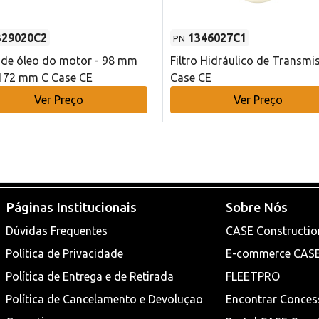
329020C2
1346027C1
PN
o de óleo do motor - 98 mm
Filtro Hidráulico de Transmi
172 mm C Case CE
Case CE
Ver Preço
Ver Preço
Páginas Institucionais
Sobre Nós
Dúvidas Frequentes
CASE Constructio
Política de Privacidade
E-commerce CAS
Política de Entrega e de Retirada
FLEETPRO
Política de Cancelamento e Devoluçao
Encontrar Conces