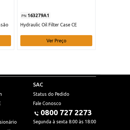
163279A1
48145970
PN
PN
ssão
Hydraulic Oil Filter Case CE
Filtro de com
x 75 mm L Ca
Ver Preço
V
SAC
n
Status do Pedido
E
Fale Conosco
0800 727 2273
Segunda à sexta 8:00 às 18:00
sionário