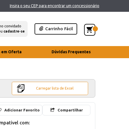
Insira o seu CEP para encontrar um concessionário
mo convidado
Carrinho Fácil
ou
cadastre-se
s em Oferta
Dúvidas Frequentes
Carregar lista de Excel
Adicionar Favorito
Compartilhar
mpativel com: