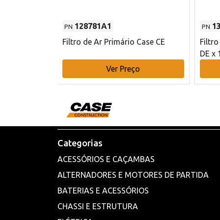
128781A1
1
PN
PN
l - 80 mm DE
Filtro de Ar Primário Case CE
Filtr
DE x 
o
Ver Preço
Categorias
ACESSÓRIOS E CAÇAMBAS
ALTERNADORES E MOTORES DE PARTIDA
BATERIAS E ACESSÓRIOS
CHASSI E ESTRUTURA