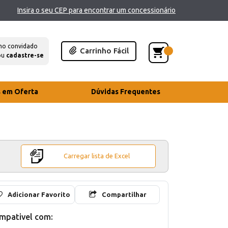
Insira o seu CEP para encontrar um concessionário
mo convidado
Carrinho Fácil
ou
cadastre-se
s em Oferta
Dúvidas Frequentes
Carregar lista de Excel
Adicionar Favorito
Compartilhar
mpativel com: