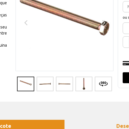
 que
eças
ou 
 seu
ntre
uina
cote
Dese