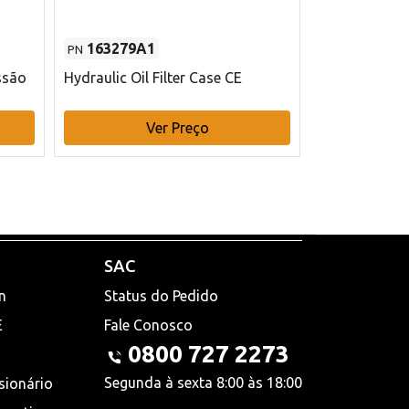
163279A1
48145970
PN
PN
ssão
Hydraulic Oil Filter Case CE
Filtro de com
x 75 mm L Ca
Ver Preço
V
SAC
n
Status do Pedido
E
Fale Conosco
0800 727 2273
Segunda à sexta 8:00 às 18:00
sionário