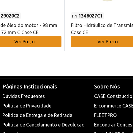
329020C2
1346027C1
PN
o de óleo do motor - 98 mm
Filtro Hidráulico de Transmi
172 mm C Case CE
Case CE
Ver Preço
Ver Preço
Páginas Institucionais
Sobre Nós
Dúvidas Frequentes
CASE Constructio
Política de Privacidade
E-commerce CAS
Política de Entrega e de Retirada
FLEETPRO
Política de Cancelamento e Devoluçao
Encontrar Conces