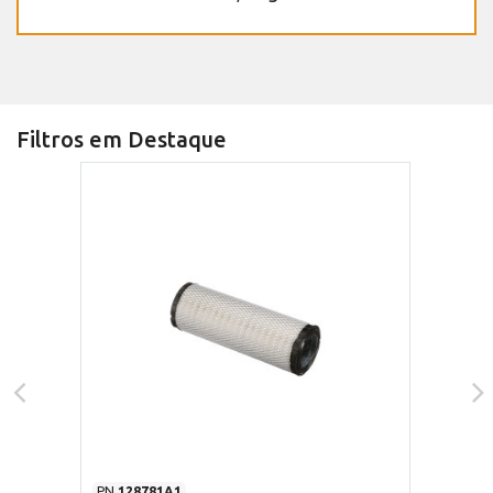
Filtros em Destaque
PN
128781A1