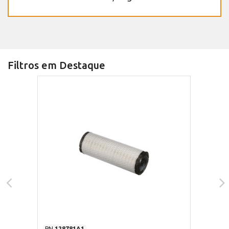
Filtros em Destaque
PN
128781A1