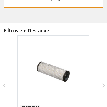
Filtros em Destaque
PN
128781A1