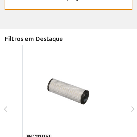
Filtros em Destaque
PN
128781A1