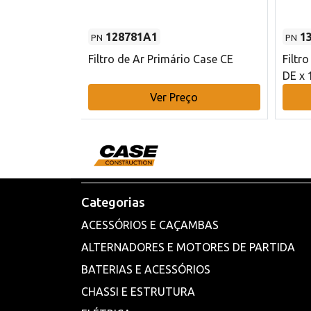
128781A1
1
PN
PN
l - 80 mm DE
Filtro de Ar Primário Case CE
Filtr
DE x 
o
Ver Preço
Categorias
ACESSÓRIOS E CAÇAMBAS
ALTERNADORES E MOTORES DE PARTIDA
BATERIAS E ACESSÓRIOS
CHASSI E ESTRUTURA