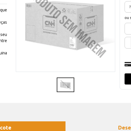
 que
ou 
eças
 seu
ntre
uina
cote
Dese