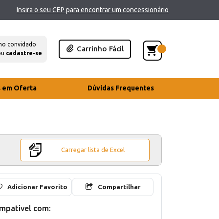
Insira o seu CEP para encontrar um concessionário
mo convidado
Carrinho Fácil
ou
cadastre-se
s em Oferta
Dúvidas Frequentes
Carregar lista de Excel
Adicionar Favorito
Compartilhar
mpativel com: