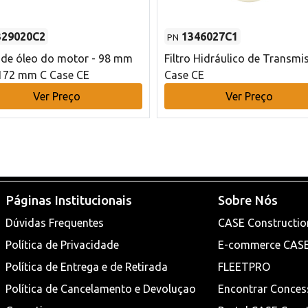
329020C2
1346027C1
PN
o de óleo do motor - 98 mm
Filtro Hidráulico de Transmi
172 mm C Case CE
Case CE
Ver Preço
Ver Preço
Páginas Institucionais
Sobre Nós
Dúvidas Frequentes
CASE Constructio
Política de Privacidade
E-commerce CAS
Política de Entrega e de Retirada
FLEETPRO
Política de Cancelamento e Devoluçao
Encontrar Conces