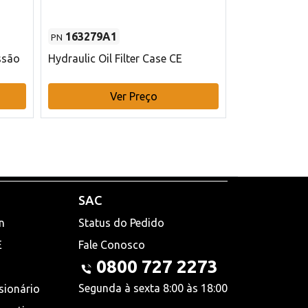
163279A1
48145970
PN
PN
ssão
Hydraulic Oil Filter Case CE
Filtro de com
x 75 mm L Ca
Ver Preço
V
SAC
n
Status do Pedido
E
Fale Conosco
0800 727 2273
Segunda à sexta 8:00 às 18:00
sionário