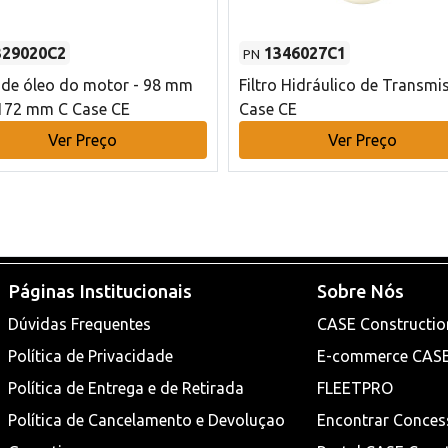
329020C2
1346027C1
PN
o de óleo do motor - 98 mm
Filtro Hidráulico de Transmi
172 mm C Case CE
Case CE
Ver Preço
Ver Preço
Páginas Institucionais
Sobre Nós
Dúvidas Frequentes
CASE Constructio
Política de Privacidade
E-commerce CAS
Política de Entrega e de Retirada
FLEETPRO
Política de Cancelamento e Devoluçao
Encontrar Conces