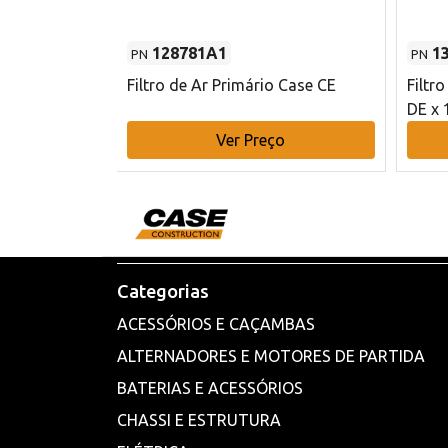
128781A1
1
PN
PN
l - 80 mm DE
Filtro de Ar Primário Case CE
Filtr
DE x 
o
Ver Preço
Categorias
ACESSÓRIOS E CAÇAMBAS
ALTERNADORES E MOTORES DE PARTIDA
BATERIAS E ACESSÓRIOS
CHASSI E ESTRUTURA