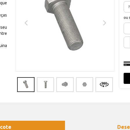
 que
eças
ou 
 seu
ntre
uina
cote
Dese