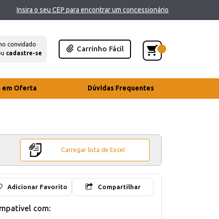
Insira o seu CEP para encontrar um concessionário
mo convidado
Carrinho Fácil
ou
cadastre-se
s em Oferta
Dúvidas Frequentes
Carregar lista de Excel
Adicionar Favorito
Compartilhar
mpativel com: