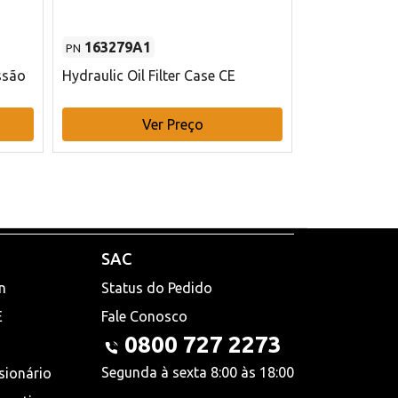
163279A1
48145970
PN
PN
ssão
Hydraulic Oil Filter Case CE
Filtro de com
x 75 mm L Ca
Ver Preço
V
SAC
n
Status do Pedido
E
Fale Conosco
0800 727 2273
Segunda à sexta 8:00 às 18:00
sionário